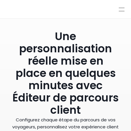
Tarification
Intégrations
Intégrations
Ressources
Une
Tarification
Se connecter
personnalisation
IA
AutoPilot & CoPilot
Réserver une démo
Flux de travail IA
réelle mise en
Base de connaissances
place en quelques
Environnement de test
Transferts vers un conseiller
minutes avec
Nos politiques
Styles et contrôle avancé
Éditeur de parcours
client
Configurez chaque étape du parcours de vos
voyageurs, personnalisez votre expérience client