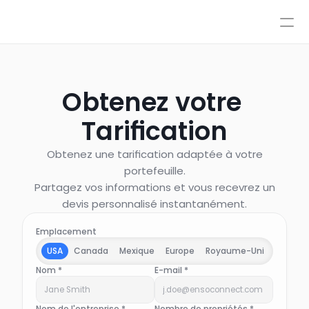
Tarification
Intégrations
Intégrations
Ressources
Tarification
Obtenez votre 
Se connecter
IA
AutoPilot & CoPilot
Réserver une démo
Tarification
Flux de travail IA
Base de connaissances
Obtenez une tarification adaptée à votre
Environnement de test
portefeuille.
Transferts vers un conseiller
Partagez vos informations et vous recevrez un
Nos politiques
devis personnalisé instantanément.
Styles et contrôle avancé
Emplacement
USA
Canada
Mexique
Europe
Royaume-Uni
APAC
Nom *
E-mail *