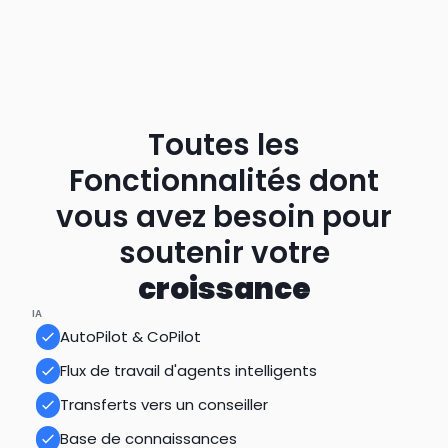
mais nous avons commencé à gagner de
l'argent en seulement 6 jours.
Daemion Glantz
Directeur des opérations, GoodNight Premium Stays
Toutes les
Fonctionnalités dont
EN SAVOIR PLUS
vous avez besoin pour
soutenir votre
croissance
IA
AutoPilot & CoPilot
Flux de travail d'agents intelligents
Transferts vers un conseiller
Base de connaissances