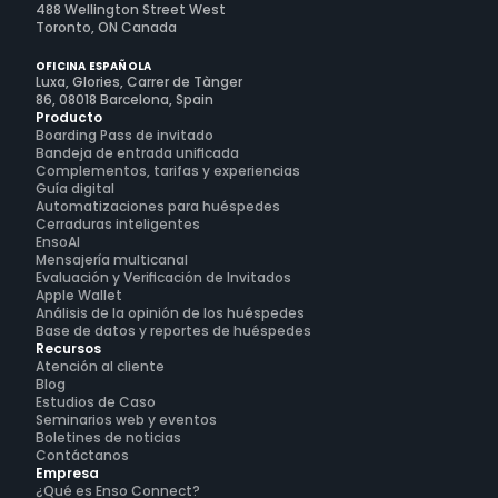
488 Wellington Street West
Toronto, ON Canada
OFICINA ESPAÑOLA
Luxa, Glories, Carrer de Tànger
86, 08018 Barcelona, Spain
Producto
Boarding Pass de invitado
Bandeja de entrada unificada
Complementos, tarifas y experiencias
Guía digital
Automatizaciones para huéspedes
Cerraduras inteligentes
EnsoAI
Mensajería multicanal
Evaluación y Verificación de Invitados
Apple Wallet
Análisis de la opinión de los huéspedes
Base de datos y reportes de huéspedes
Recursos
Atención al cliente
Blog
Estudios de Caso
Seminarios web y eventos
Boletines de noticias
Contáctanos
Empresa
¿Qué es Enso Connect?