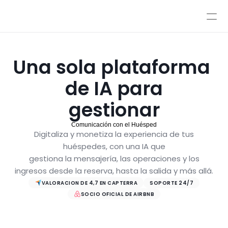
Precios
Integraciones
Integraciones
Recursos
Una sola plataforma 
Precios
Acceso
IA
de IA para
AutoPilot y CoPilot
Solicitar Demo
Flujos de trabajo de IA
gestionar
Base de Conocimiento
Sandbox
C
o
m
u
n
i
c
a
c
i
ó
n
c
o
n
e
l
H
u
é
s
p
e
d
Digitaliza y monetiza la experiencia de tus
Atención por agentes
huéspedes, con una IA que
Políticas
gestiona la mensajería, las operaciones y los
Estilos y control avanzado
ingresos desde la reserva, hasta la salida y más allá.
VALORACION DE 4,7 EN CAPTERRA
SOPORTE 24/7
SOCIO OFICIAL DE AIRBNB
Solicita una demo