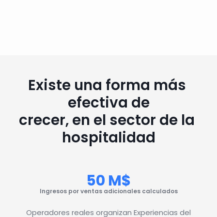
Aumentar las nóminas, no los
beneficios
El trabajo repetitivo aumenta con cada 
propiedad y tu estás pagando salarios 
Existe una forma más 
completos por ello.
efectiva de
MÁS DE 60.000
crecer, en el sector de la 
hospitalidad
Propiedades activas
50 M$
Ingresos por ventas adicionales calculados
Operadores reales organizan Experiencias del