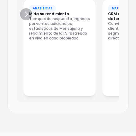
ANALÍTICAS
MARKETING
Mida su rendimiento
CRM diseñado a
Tiempos de respuesta, ingresos 
datos de los
por ventas adicionales, 
Convierta los 
estadísticas de Mensajería y 
clientes en c
rendimiento de la IA: rastreado 
segmentadas, 
en vivo en cada propiedad.
directas y visi