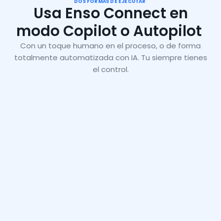
DOS FORMAS DE EJECUTAR 
para que compruebe si es 
Escalaciones
Usa Enso Connect en
necesario reparar algo en la 
barbacoa para evitar que los 
modo Copilot o Autopilot
huéspedes se corten. 
Etiqueta(s) de derivación: safety-
Con un toque humano en el proceso, o de forma
escalate
totalmente automatizada con IA. Tu siempre tienes
el control.
CoPilot
Tu apoyo en el día a día
EnsoAI redacta cada respuesta y sugiere la