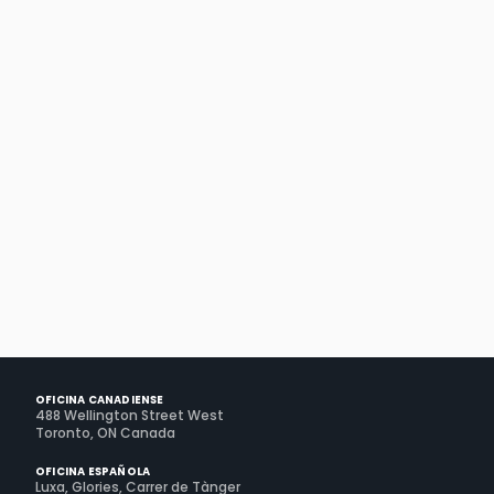
gestionar toda la
experiencia de tus
huéspedes.
Solicita una demo
RECONOCIDOS COMO LÍDERES DE LA INDUSTRIA
OFICINA CANADIENSE
488 Wellington Street West
Toronto, ON Canada
OFICINA ESPAÑOLA
Luxa, Glories, Carrer de Tànger