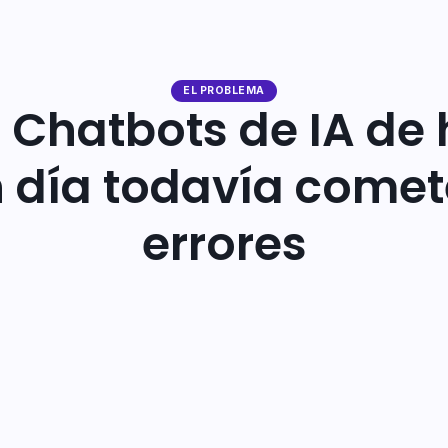
EL PROBLEMA
 Chatbots de IA de
 día todavía come
errores