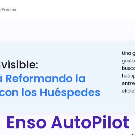
Precios
Una g
visible:
gesto
busca
á Reformando la 
huésp
entre
con los Huéspedes
eficie
Enso AutoPilot