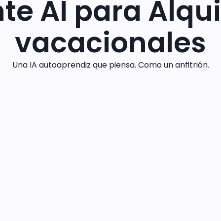
te AI para Alqui
vacacionales
Una IA autoaprendiz que piensa. Como un anfitrión.
Reserve una demostración