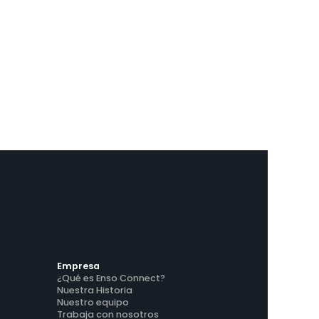
Caso de Estudio
Vídeo
15 de marzo de 2023
Solucionando la fragmentación
tecnológica para hacer crecer un
negocio de alquiler vacacional
Pocono Rentals y Gestión, aprovechando la
tecnología para superar a la competencia y
fomentar el crecimiento de los ingresos.
Empresa
¿Qué es Enso Connect?
Nuestra Historia
Nuestro equipo
Trabaja con nosotros