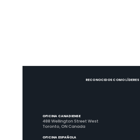
Caso de Estudio
23 de mayo de 2023
ROI de 7X en la tecnología de
experiencia del huésped
Lee el estudio de caso de Urban Stay sobre
alquileres a corto plazo, logrando un retorno
de inversión de 7 veces en tecnología de
experiencia del huésped y generando
ingresos adicionales con Enso Connect.
RECONOCIDOS COMO LÍDERES D
OFICINA CANADIENSE
488 Wellington Street West
Toronto, ON Canada
OFICINA ESPAÑOLA