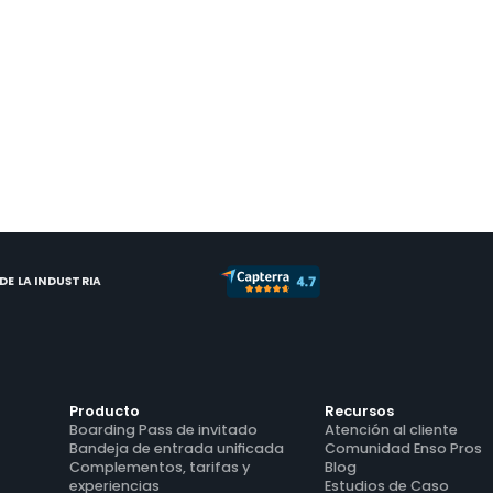
Caso de Estudio
Vídeo
16 de abril de 2023
Escalando un negocio de alquiler
vacacional sin crear más trabajo
Powerhouse Properties [920] aprovecha la
tecnología para impulsar el crecimiento de
ingresos y superar a la competencia.
E LA INDUSTRIA
Producto
Recursos
Boarding Pass de invitado
Atención al cliente
Bandeja de entrada unificada
Comunidad Enso Pros
Complementos, tarifas y 
Blog
experiencias
Estudios de Caso