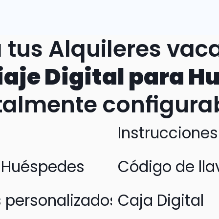
tus Alquileres vaca
iaje Digital para 
talmente configura
Instrucciones
e Huéspedes
Código de lla
ersonalizados y Extras
Caja Digital