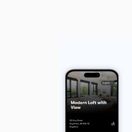
i
n
m
a
n
a
u
u
a
t
l
o
m
a
t
i
z
a
d
o
a
l
9