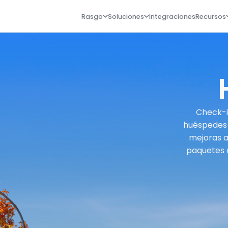
Rasgo
Soluciones
Integraciones
Recursos
Check-in
huéspedes c
mejoras a
paquetes d