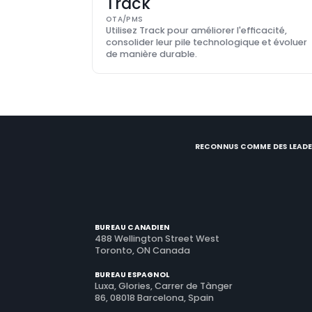
Track
OTA/PMS
Utilisez Track pour améliorer l'efficacité, 
consolider leur pile technologique et évoluer 
de manière durable.
RECONNUS COMME DES LEADE
BUREAU CANADIEN
488 Wellington Street West
Toronto, ON Canada
BUREAU ESPAGNOL
Luxa, Glories, Carrer de Tànger
86, 08018 Barcelona, Spain