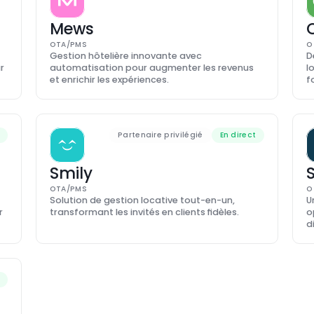
Mews
OTA/PMS
O
Gestion hôtelière innovante avec 
D
 
automatisation pour augmenter les revenus 
l
et enrichir les expériences.
f
Partenaire privilégié
En direct
Smily
OTA/PMS
O
Solution de gestion locative tout-en-un, 
U
 
transformant les invités en clients fidèles.
o
d