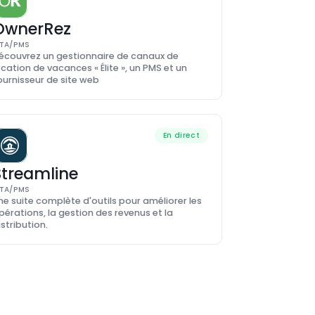
OwnerRez
TA/PMS
écouvrez un gestionnaire de canaux de 
ocation de vacances « Élite », un PMS et un 
ournisseur de site web
En direct
Streamline
TA/PMS
ne suite complète d'outils pour améliorer les 
pérations, la gestion des revenus et la 
istribution.