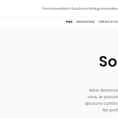
Fonctionnalités
Solutions
Intégrations
Res
PMS
MESSAGERIE
VÉRIFICATI
So
Nous donnons 
vous, le pouvoi
ajoutons contin
les pro