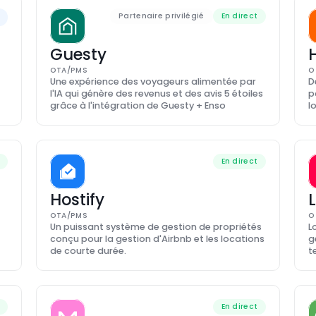
Partenaire privilégié
En direct
Guesty
OTA/PMS
O
Une expérience des voyageurs alimentée par 
D
l'IA qui génère des revenus et des avis 5 étoiles 
p
grâce à l'intégration de Guesty + Enso
l
En direct
Hostify
OTA/PMS
O
Un puissant système de gestion de propriétés 
L
conçu pour la gestion d'Airbnb et les locations 
g
de courte durée.
t
En direct