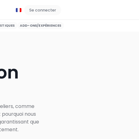
Se connecter
Réservez une démo
STIQUES
ADD-ONS/EXPÉRIENCES
on 
teliers, comme
st pourquoi nous
garantissant que
ttement.