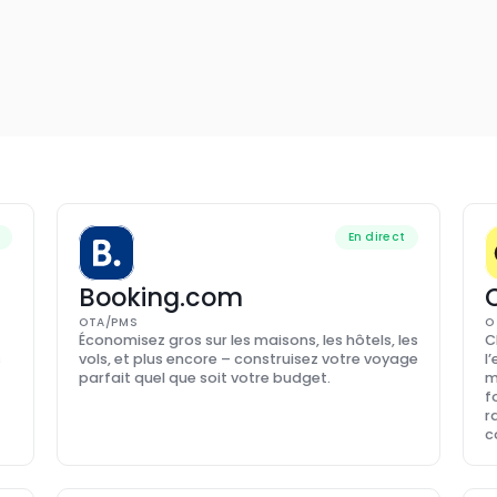
Demandez une Nouvelle Intégration
En direct
Booking.com
OTA/PMS
O
Économisez gros sur les maisons, les hôtels, les 
C
 
vols, et plus encore – construisez votre voyage 
l
parfait quel que soit votre budget.
m
f
r
c