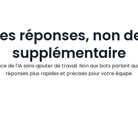
es réponses, non de 
supplémentaire
ce de l'IA sans ajouter de travail. Non aux bots parlant au
réponses plus rapides et précises pour votre équipe.
Que sont les Réponses prédites par l'IA 
Les Réponses prédites par l'IA suggèrent instantanément
meilleure réponse aux messages de vos clients.
Ces suggestions sont adaptées au contexte, naturelles e
personnalisées selon votre style d'écriture. Plus vous l'util
plus le système devient performant.