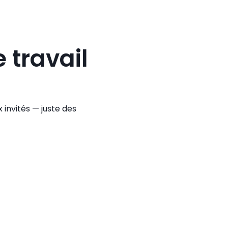
travail 
x invités — juste des
?
 la
t
isez,