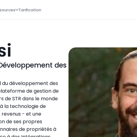
sources
Tarification
si
 Développement des 
al du développement des 
plateforme de gestion de 
rs de STR dans le monde 
à la technologie de 
s revenus - et une 
on de ses propres 
onnaires de propriétés à 
e à des Intégrations 