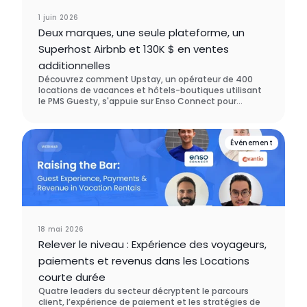
1 juin 2026
Deux marques, une seule plateforme, un
Superhost Airbnb et 130K $ en ventes
additionnelles
Découvrez comment Upstay, un opérateur de 400
locations de vacances et hôtels-boutiques utilisant
le PMS Guesty, s'appuie sur Enso Connect pour
orchestrer deux marques sur une seule plateforme,
maintenir son statut de Superhôte Airbnb sur
l'ensemble de ses comptes, et générer 130 000 $ de
Événement
revenus additionnels grâce à l'upselling sur cinq
marchés de destination.
18 mai 2026
Relever le niveau : Expérience des voyageurs,
paiements et revenus dans les Locations
courte durée
Quatre leaders du secteur décryptent le parcours
client, l’expérience de paiement et les stratégies de