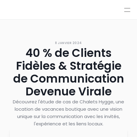
Tarification
Intégrations
Intégrations
Ressources
Tarification
Se connecter
8 JANVIER 2024
IA
40 % de Clients
AutoPilot & CoPilot
Réserver une démo
Flux de travail IA
Fidèles & Stratégie
Base de connaissances
Environnement de test
de Communication
Transferts vers un conseiller
Devenue Virale
Nos politiques
Styles et contrôle avancé
Découvrez l'étude de cas de Chalets Hygge, une
location de vacances boutique avec une vision
unique sur la communication avec les invités,
l'expérience et les liens locaux.