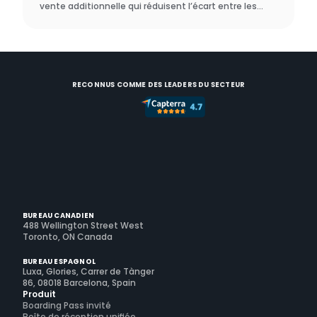
vente additionnelle qui réduisent l’écart entre les
hôtels et les locations courte durée, ainsi que la
manière dont un véritable exploitant a démontré que
cela fonctionne.
RECONNUS COMME DES LEADERS DU SECTEUR
BUREAU CANADIEN
488 Wellington Street West
Toronto, ON Canada
BUREAU ESPAGNOL
Luxa, Glories, Carrer de Tànger
86, 08018 Barcelona, Spain
Produit
Boarding Pass invité