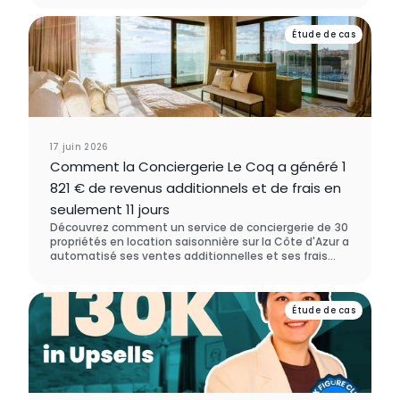
voyageurs, et découvrez ce qui les incite réellement à
revenir chez vous.
Étude de cas
17 juin 2026
Comment la Conciergerie Le Coq a généré 1
821 € de revenus additionnels et de frais en
seulement 11 jours
Découvrez comment un service de conciergerie de 30
propriétés en location saisonnière sur la Côte d'Azur a
automatisé ses ventes additionnelles et ses frais
avec Enso Connect - générant 1 821 € de nouveau
chiffre d'affaires en moins de deux semaines, sans
aucune démarche manuelle. Ils ont choisi Enso
Étude de cas
Connect plutôt que SuiteOp lors de leur processus
d'évaluation des logiciels.