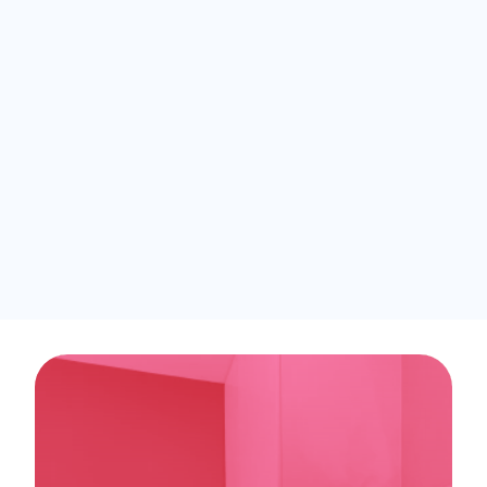
"Nous adorons Minut,
car en plus de la
surveillance du bruit
et de la fumée, il
possède un pouvoir
préventif."
MIKE LIVERTON
DÉVELOPPEUR DE PROJET, HIGH STREET TOWNHOUSE