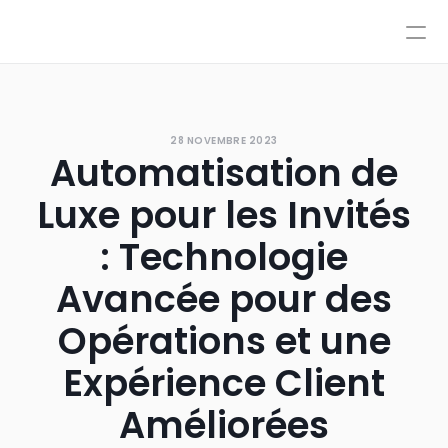
Tarification
Intégrations
Intégrations
Ressources
Tarification
Se connecter
28 NOVEMBRE 2023
IA
Automatisation de
AutoPilot & CoPilot
Réserver une démo
Flux de travail IA
Luxe pour les Invités
Base de connaissances
Environnement de test
: Technologie
Transferts vers un conseiller
Avancée pour des
Nos politiques
Styles et contrôle avancé
Opérations et une
Expérience Client
Améliorées