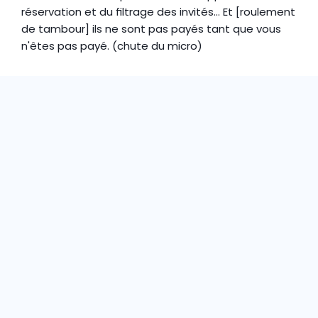
réservation et du filtrage des invités... Et [roulement 
de tambour] ils ne sont pas payés tant que vous 
n'êtes pas payé. (chute du micro)
"Les invités sont
impressionnés ! Nous
avons sauté tous les
chapitres de
l'évolution de l'accès,
en utilisant le
Boarding Pass."
MIKE LIVERTON
DÉVELOPPEUR DE PROJET, HIGH STREET TOWNHOUSE