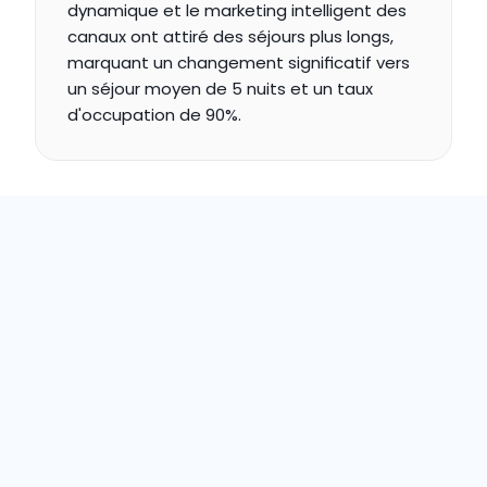
dynamique et le marketing intelligent des 
canaux ont attiré des séjours plus longs, 
marquant un changement significatif vers 
un séjour moyen de 5 nuits et un taux 
d'occupation de 90%.
"Notre partenariat
avec Enso Connect
englobe l'accès sans
clé, la surveillance du
bruit, Boarding Pass,