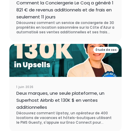
Comment la Conciergerie Le Coq a généré 1
821 € de revenus additionnels et de frais en
seulement 11 jours
Découvrez comment un service de conciergerie de 30
propriétés en location saisonnière sur la Côte d'Azur a
automatisé ses ventes additionnelles et ses frais
avec Enso Connect - générant 1 821 € de nouveau
chiffre d'affaires en moins de deux semaines, sans
aucune démarche manuelle. Ils ont choisi Enso
Étude de cas
Connect plutôt que SuiteOp lors de leur processus
d'évaluation des logiciels.
1 juin 2026
Deux marques, une seule plateforme, un
Superhost Airbnb et 130K $ en ventes
additionnelles
Découvrez comment Upstay, un opérateur de 400
locations de vacances et hôtels-boutiques utilisant
le PMS Guesty, s'appuie sur Enso Connect pour
orchestrer deux marques sur une seule plateforme,