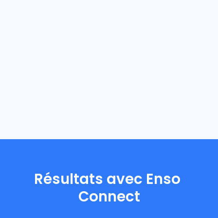
Unified Inbox. Et
maintenant, avec l'IA,
c'est une véritable
extension de notre
équipe."
MIKE LIVERTON
DÉVELOPPEUR DE PROJET, HIGH STREET TOWNHOUSE
Résultats avec Enso 
Connect