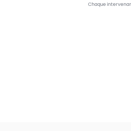
Chaque intervenant
Francois Gouelo
PDG et cofondateur, Enso Connect