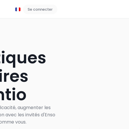
Se connecter
Réserver une démo
tiques
ires
ntio
fficacité, augmenter les
 avec les invités d'Enso
 comme vous.