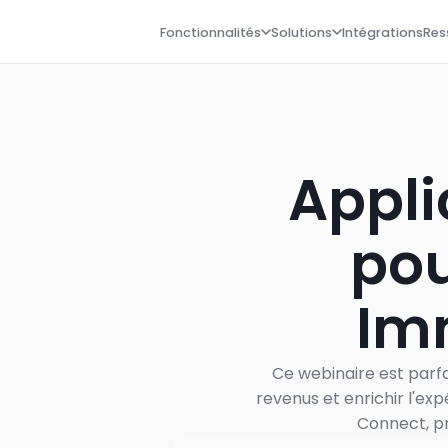
Fonctionnalités
Solutions
Intégrations
Res
Appli
pou
Imm
Ce webinaire est parfai
revenus et enrichir l'ex
Connect, pr