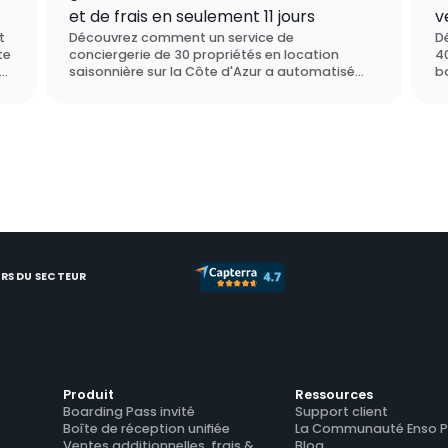
et de frais en seulement 11 jours
v
t
Découvrez comment un service de
D
te
conciergerie de 30 propriétés en location
4
rs
saisonnière sur la Côte d'Azur a automatisé
bo
ses ventes additionnelles et ses frais avec Enso
E
ui
Connect - générant 1 821 € de nouveau chiffre
su
d'affaires en moins de deux semaines, sans
d
aucune démarche manuelle. Ils ont choisi Enso
c
Connect plutôt que SuiteOp lors de leur
ad
processus d'évaluation des logiciels.
m
RS DU SECTEUR
Produit
Ressources
Boarding Pass invité
Support client
Boîte de réception unifiée
La Communauté Enso P
Ventes additionnelles, frais & 
Blog