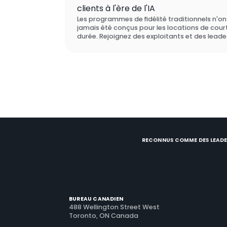
clients à l'ère de l'IA
Les programmes de fidélité traditionnels n'on
jamais été conçus pour les locations de cour
durée. Rejoignez des exploitants et des leade
de la tech qui repensent entièrement la
fidélisation des voyageurs, et découvrez ce q
les incite réellement à revenir chez vous.
RECONNUS COMME DES LEADE
BUREAU CANADIEN
488 Wellington Street West
Toronto, ON Canada