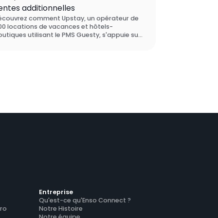
entes additionnelles
écouvrez comment Upstay, un opérateur de
00 locations de vacances et hôtels-
utiques utilisant le PMS Guesty, s'appuie sur
nso Connect pour orchestrer deux marques
r une seule plateforme, maintenir son statut
e Superhôte Airbnb sur l'ensemble de ses
omptes, et générer 130 000 $ de revenus
ditionnels grâce à l'upselling sur cinq
archés de destination.
Entreprise
Qu'est-ce qu'Enso Connect ?
ro
Notre Histoire
Notre équipe