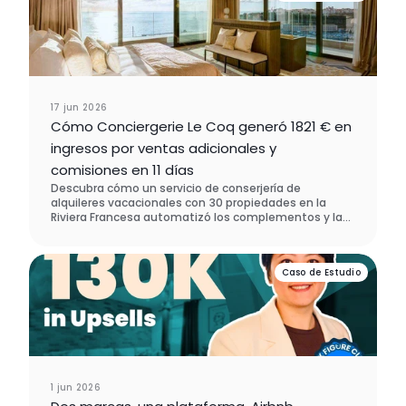
17 jun 2026
Cómo Conciergerie Le Coq generó 1821 € en
ingresos por ventas adicionales y
comisiones en 11 días
Descubra cómo un servicio de conserjería de
alquileres vacacionales con 30 propiedades en la
Riviera Francesa automatizó los complementos y las
tarifas con Enso Connect, generando 1.821 € en
nuevos ingresos en menos de dos semanas y sin
necesidad de contacto manual. Eligieron Enso
Caso de Estudio
Connect en lugar de SuiteOp en el proceso de
evaluación de software.
1 jun 2026