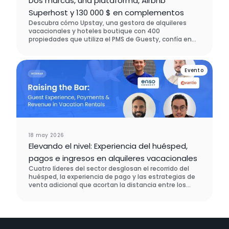
Dos marcas, una plataforma, Airbnb
Superhost y 130 000 $ en complementos
Descubra cómo Upstay, una gestora de alquileres
vacacionales y hoteles boutique con 400
propiedades que utiliza el PMS de Guesty, confía en
Enso Connect para gestionar dos marcas en una sola
plataforma, mantener el estatus de Superhost de
Airbnb en todas sus cuentas y generar 130 000 USD en
Evento
ingresos por ventas adicionales (upselling) en cinco
mercados distintos.
18 may 2026
Elevando el nivel: Experiencia del huésped,
pagos e ingresos en alquileres vacacionales
Cuatro líderes del sector desglosan el recorrido del
huésped, la experiencia de pago y las estrategias de
venta adicional que acortan la distancia entre los
hoteles y los alquileres vacacionales, y lo que hizo un
operador real para demostrar que funciona.