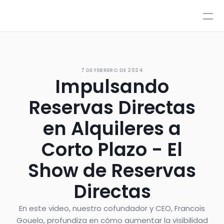
Precios
Integraciones
Integraciones
Recursos
Precios
Acceso
7 DE FEBRERO DE 2024
IA
Impulsando
AutoPilot y CoPilot
Reserve una demostración
Flujos de trabajo de IA
Reservas Directas
Base de Conocimiento
Sandbox
en Alquileres a
Atención por agentes
Corto Plazo - El
Políticas
Estilos y control avanzado
Show de Reservas
Directas
En este video, nuestro cofundador y CEO, Francois
Gouelo, profundiza en cómo aumentar la visibilidad