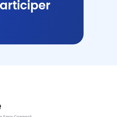
articiper
e
pe Enso Connect.