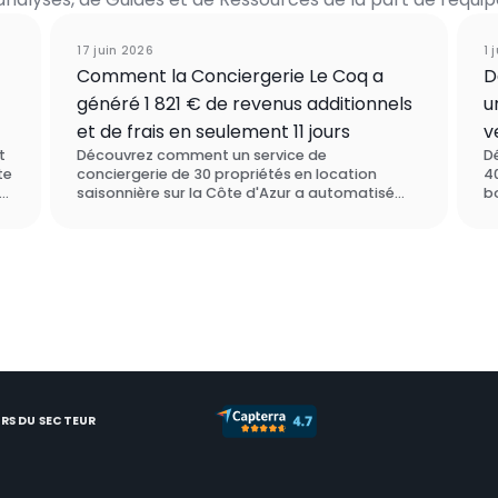
ent
Étude de cas
17 juin 2026
1 
Comment la Conciergerie Le Coq a
D
généré 1 821 € de revenus additionnels
u
et de frais en seulement 11 jours
v
t
Découvrez comment un service de
D
te
conciergerie de 30 propriétés en location
4
rs
saisonnière sur la Côte d'Azur a automatisé
bo
ses ventes additionnelles et ses frais avec Enso
E
ui
Connect - générant 1 821 € de nouveau chiffre
su
d'affaires en moins de deux semaines, sans
d
aucune démarche manuelle. Ils ont choisi Enso
c
Connect plutôt que SuiteOp lors de leur
ad
processus d'évaluation des logiciels.
m
RS DU SECTEUR