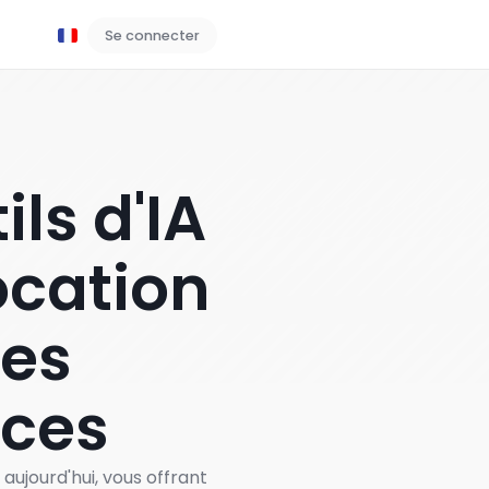
Se connecter
Réserver une démo
ls d'IA
location
des
nces
 aujourd'hui, vous offrant