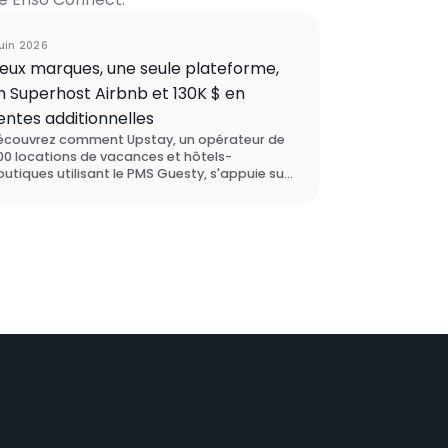
Étude de cas
juin 2026
eux marques, une seule plateforme,
n Superhost Airbnb et 130K $ en
entes additionnelles
écouvrez comment Upstay, un opérateur de
00 locations de vacances et hôtels-
utiques utilisant le PMS Guesty, s'appuie sur
nso Connect pour orchestrer deux marques
r une seule plateforme, maintenir son statut
e Superhôte Airbnb sur l'ensemble de ses
omptes, et générer 130 000 $ de revenus
ditionnels grâce à l'upselling sur cinq
archés de destination.