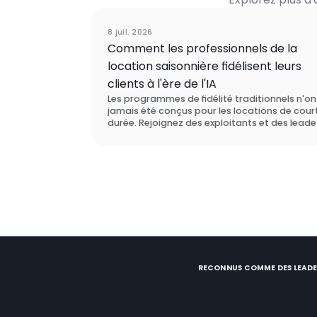
Événem
8 juil. 2026
Comment les professionnels de la
location saisonnière fidélisent leurs
clients à l'ère de l'IA
Les programmes de fidélité traditionnels n'on
jamais été conçus pour les locations de cour
durée. Rejoignez des exploitants et des leade
de la tech qui repensent entièrement la
fidélisation des voyageurs, et découvrez ce q
les incite réellement à revenir chez vous.
RECONNUS COMME DES LEADE