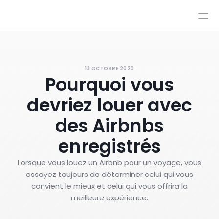
Tarification
Intégrations
Intégrations
Ressources
Tarification
Se connecter
13 OCTOBRE 2020
IA
Pourquoi vous
AutoPilot & CoPilot
Réserver une démo
Flux de travail IA
devriez louer avec
Base de connaissances
Environnement de test
des Airbnbs
Transferts vers un conseiller
enregistrés
Nos politiques
Styles et contrôle avancé
Lorsque vous louez un Airbnb pour un voyage, vous
essayez toujours de déterminer celui qui vous
convient le mieux et celui qui vous offrira la
meilleure expérience.