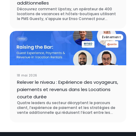
additionnelles
Découvrez comment Upstay, un opérateur de 400
locations de vacances et hôtels-boutiques utilisant
le PMS Guesty, s'appuie sur Enso Connect pour
orchestrer deux marques sur une seule plateforme,
maintenir son statut de Superhôte Airbnb sur
l'ensemble de ses comptes, et générer 130 000 $ de
Événement
revenus additionnels grâce à l'upselling sur cinq
marchés de destination.
18 mai 2026
Relever le niveau : Expérience des voyageurs,
paiements et revenus dans les Locations
courte durée
Quatre leaders du secteur décryptent le parcours
client, l’expérience de paiement et les stratégies de
vente additionnelle qui réduisent l’écart entre les
hôtels et les locations courte durée, ainsi que la
manière dont un véritable exploitant a démontré que
cela fonctionne.