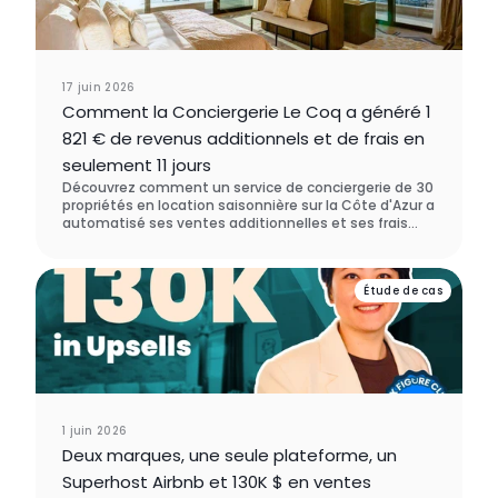
17 juin 2026
Comment la Conciergerie Le Coq a généré 1
821 € de revenus additionnels et de frais en
seulement 11 jours
Découvrez comment un service de conciergerie de 30
propriétés en location saisonnière sur la Côte d'Azur a
automatisé ses ventes additionnelles et ses frais
avec Enso Connect - générant 1 821 € de nouveau
chiffre d'affaires en moins de deux semaines, sans
aucune démarche manuelle. Ils ont choisi Enso
Étude de cas
Connect plutôt que SuiteOp lors de leur processus
d'évaluation des logiciels.
1 juin 2026
Deux marques, une seule plateforme, un
Superhost Airbnb et 130K $ en ventes