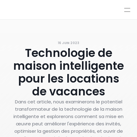
Tarification
Intégrations
Intégrations
Ressources
Tarification
Se connecter
16 JUIN 2023
IA
Technologie de
AutoPilot & CoPilot
Réserver une démo
Flux de travail IA
maison intelligente
Base de connaissances
Environnement de test
pour les locations
Transferts vers un conseiller
de vacances
Nos politiques
Styles et contrôle avancé
Dans cet article, nous examinerons le potentiel
transformateur de la technologie de la maison
intelligente et explorerons comment sa mise en
œuvre peut améliorer l'expérience des invités,
optimiser la gestion des propriétés, et ouvrir de