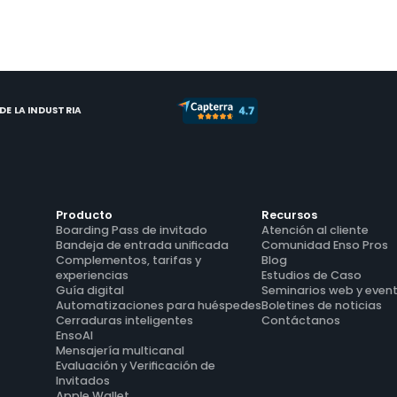
lugar de SuiteOp en el proceso de evaluación
ve
de software.
m
E LA INDUSTRIA
Producto
Recursos
Boarding Pass de invitado
Atención al cliente
Bandeja de entrada unificada
Comunidad Enso Pros
Complementos, tarifas y 
Blog
experiencias
Estudios de Caso
Guía digital
Seminarios web y even
Automatizaciones para huéspedes
Boletines de noticias
Cerraduras inteligentes
Contáctanos
EnsoAI
Mensajería multicanal
Evaluación y Verificación de 
Invitados
Apple Wallet