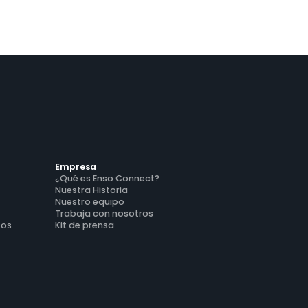
ntas adicionales (upselling) en cinco
ercados distintos.
Empresa
¿Qué es Enso Connect?
Nuestra Historia
Nuestro equipo
Trabaja con nosotros
tos
Kit de prensa