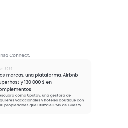
Enso Connect.
Caso de Estudio
jun 2026
os marcas, una plataforma, Airbnb
uperhost y 130 000 $ en
omplementos
escubra cómo Upstay, una gestora de
lquileres vacacionales y hoteles boutique con
0 propiedades que utiliza el PMS de Guesty,
onfía en Enso Connect para gestionar dos
arcas en una sola plataforma, mantener el
status de Superhost de Airbnb en todas sus
uentas y generar 130 000 USD en ingresos por