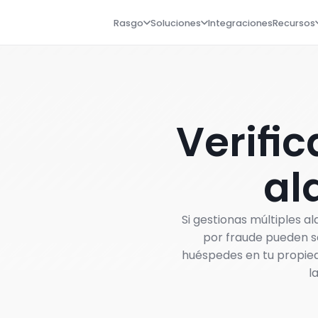
Rasgo
Soluciones
Integraciones
Recursos
Verifi
al
Si gestionas múltiples a
por fraude pueden se
huéspedes en tu propied
l