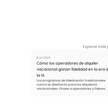
Explore más 
Eve
8 jul 2026
Cómo los operadores de alquiler
vacacional ganan fidelidad en la era 
la IA
Los programas de fidelización tradicionales
nunca se diseñaron para los alquileres
vacacionales. Únase a operadores y líderes
tecnológicos que están rediseñando la
retención de huéspedes desde cero, y
descubra qué es lo que realmente hace que l
clientes vuelvan.