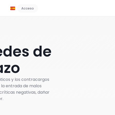
Acceso
Reserve una demostración
edes de
azo
áticos y los contracargos
r la entrada de malos
ríticas negativas, dañar
r.