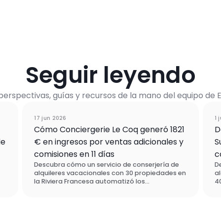
Seguir leyendo
perspectivas, guías y recursos de la mano del equipo de 
nto
Caso de Estudio
17 jun 2026
1 
Cómo Conciergerie Le Coq generó 1821
D
de
€ en ingresos por ventas adicionales y
S
comisiones en 11 días
c
Descubra cómo un servicio de conserjería de
D
alquileres vacacionales con 30 propiedades en
a
la Riviera Francesa automatizó los
40
complementos y las tarifas con Enso Connect,
c
generando 1.821 € en nuevos ingresos en
m
os
menos de dos semanas y sin necesidad de
e
contacto manual. Eligieron Enso Connect en
c