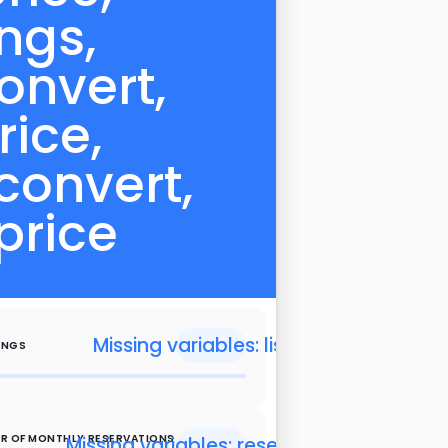
ings,
onvert,
rice,
convert,
price
Missing variables: listings
INGS
R OF MONTHLY RESERVATIONS 
Missing variables: reservations