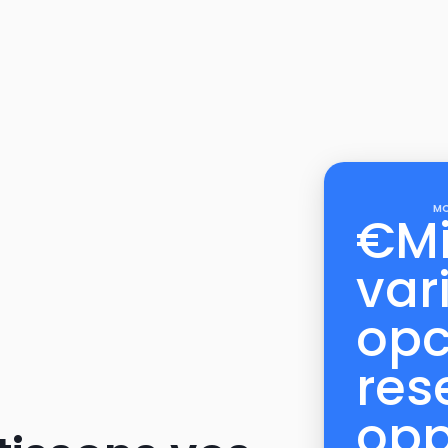
MO
€
M
var
opc
res
opp