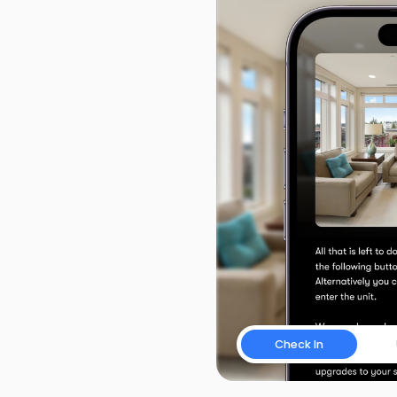
50 
ec 
ée
activities, 
ated 
ng a finger.
Check In