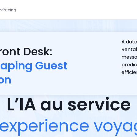
Pricing
A data
Front Desk:
Rental
messag
haping Guest 
predic
efficie
on
L’IA au service
e
x
p
e
r
i
e
n
c
e
v
o
y
a