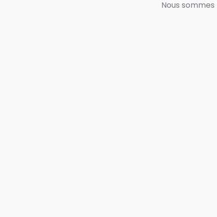
Nous sommes tr
QUARTIER LIBRE CO
Scaling Ap
Brand: Eff
Revenue and H
Guest Exp
Pour en savoir