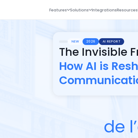
Features
Solutions
Integrations
Resources
NEW
2026
AI REPORT
The Invisible 
How AI is Res
Communicati
d
e
l
’