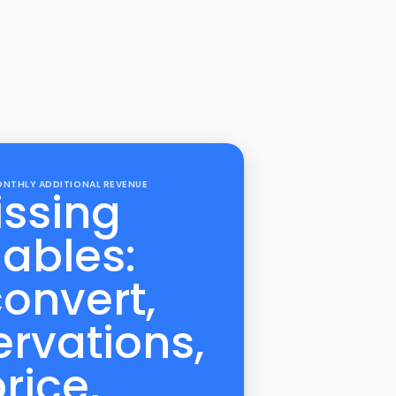
NTHLY ADDITIONAL REVENUE
issing
iables:
onvert,
ervations,
rice,