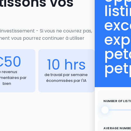
tissons vos
list
exc
investissement - Si vous ne couvrez pas,
exp
ent vous pourrez continuer à utiliser
pet
€50
10 hrs
pet
 revenus 
de travail par semaine 
mentaires par 
économisées par l'IA
bien
NUMBER OF LIST
AVERAGE NUMBE