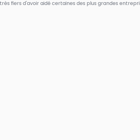
ès fiers d'avoir aidé certaines des plus grandes entrepri
PET FEES PRICE
PET FEES CONV
LLECTION
Obtenez plus de détails
arthotel
Reduce G
iciency,
Vacation
otel-Level
AI-Pow
erience
Exp
 plus