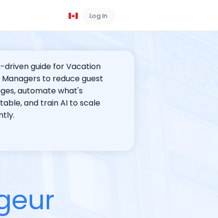
Log In
Book a Demo
-driven guide for Vacation 
 Managers to reduce guest 
es, automate what's 
table, and train AI to scale 
ntly.
Download the Report
g
e
u
r