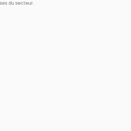
ses du secteur.
€
Missing variables: petprice
Missing variables: petconvert
%
ERSION
HATCH RENT
uest Calls in
 Rentals with
ered Guest
erience