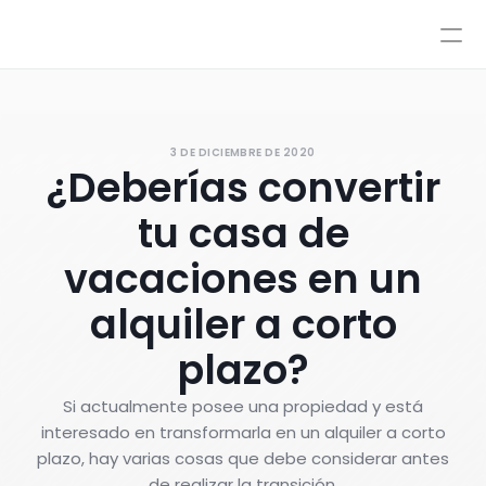
Precios
Integraciones
Integraciones
Recursos
Precios
Acceso
3 DE DICIEMBRE DE 2020
IA
¿Deberías convertir
AutoPilot y CoPilot
Reserve una demostración
Flujos de trabajo de IA
tu casa de
Base de Conocimiento
Sandbox
vacaciones en un
Atención por agentes
alquiler a corto
Políticas
Estilos y control avanzado
plazo?
Si actualmente posee una propiedad y está
interesado en transformarla en un alquiler a corto
plazo, hay varias cosas que debe considerar antes
de realizar la transición.