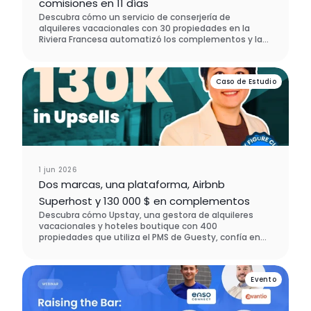
comisiones en 11 días
Descubra cómo un servicio de conserjería de
alquileres vacacionales con 30 propiedades en la
Riviera Francesa automatizó los complementos y las
tarifas con Enso Connect, generando 1.821 € en
nuevos ingresos en menos de dos semanas y sin
necesidad de contacto manual. Eligieron Enso
Caso de Estudio
Connect en lugar de SuiteOp en el proceso de
evaluación de software.
1 jun 2026
Dos marcas, una plataforma, Airbnb
Superhost y 130 000 $ en complementos
Descubra cómo Upstay, una gestora de alquileres
vacacionales y hoteles boutique con 400
propiedades que utiliza el PMS de Guesty, confía en
Enso Connect para gestionar dos marcas en una sola
plataforma, mantener el estatus de Superhost de
Airbnb en todas sus cuentas y generar 130 000 USD en
Evento
ingresos por ventas adicionales (upselling) en cinco
mercados distintos.