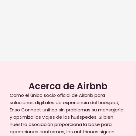
a las reseñas. Anteriormente, pensé que
obtener una calificación de 4.9 estrellas
era absolutamente imposible de lograr.
Ahora, estamos alcanzando esa marca
gracias a grandes tecnologías como
Enso Connect y, por supuesto, a un
equipo fantástico.
Tim Mortimer
Fundador, BNB Made Easy
Acerca de Airbnb
MÁS INFORMACIÓN
Como el único socio oficial de Airbnb para 
soluciones digitales de experiencia del huésped, 
Enso Connect unifica sin problemas su mensajería 
y optimiza los viajes de los huéspedes. Si bien 
nuestra asociación proporciona la base para 
operaciones conformes, los anfitriones siguen 