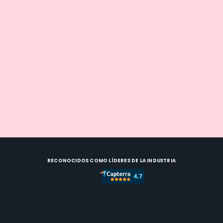
estrellas
Descubra cómo funciona Enso
Connect con su configuración de
Hospitable: mensajería con IA, check-
in y complementos, todo en directo
en una sola demostración.
Solicita una demo
RECONOCIDOS COMO LÍDERES DE LA INDUSTRIA