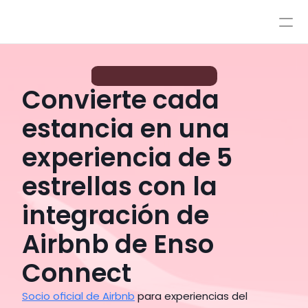
Precios
Integraciones
Integraciones
Recursos
SOCIO
OFICIAL
DE
AIRBNB
Precios
Convierte cada
Acceso
IA
AutoPilot y CoPilot
estancia en una
Reserve una demostración
Flujos de trabajo de IA
experiencia de 5
Base de Conocimiento
Sandbox
estrellas con la
Atención por agentes
Políticas
integración de
Estilos y control avanzado
Airbnb de Enso
Connect
Socio oficial de Airbnb
 para experiencias del 