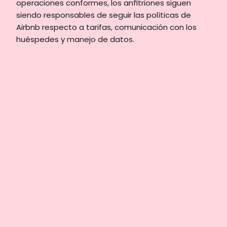
operaciones conformes, los anfitriones siguen 
siendo responsables de seguir las políticas de 
Airbnb respecto a tarifas, comunicación con los 
huéspedes y manejo de datos.
Descubre cómo
Enso Connect
puede impulsar
tus ingresos, tu
eficiencia y tus
reservas de cinco