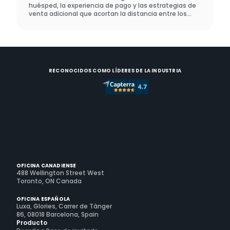
huésped, la experiencia de pago y las estrategias de
venta adicional que acortan la distancia entre los
hoteles y los alquileres vacacionales, y lo que hizo un
operador real para demostrar que funciona.
RECONOCIDOS COMO LÍDERES DE LA INDUSTRIA
OFICINA CANADIENSE
488 Wellington Street West
Toronto, ON Canada
OFICINA ESPAÑOLA
Luxa, Glories, Carrer de Tànger
86, 08018 Barcelona, Spain
Producto