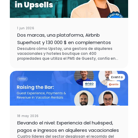
1 jun 2026
Dos marcas, una plataforma, Airbnb
Superhost y 130 000 $ en complementos
Descubra cómo Upstay, una gestora de alquileres
vacacionales y hoteles boutique con 400
propiedades que utiliza el PMS de Guesty, confía en
Enso Connect para gestionar dos marcas en una sola
plataforma, mantener el estatus de Superhost de
Airbnb en todas sus cuentas y generar 130 000 USD en
Evento
ingresos por ventas adicionales (upselling) en cinco
mercados distintos.
18 may 2026
Elevando el nivel: Experiencia del huésped,
pagos e ingresos en alquileres vacacionales
Cuatro líderes del sector desglosan el recorrido del