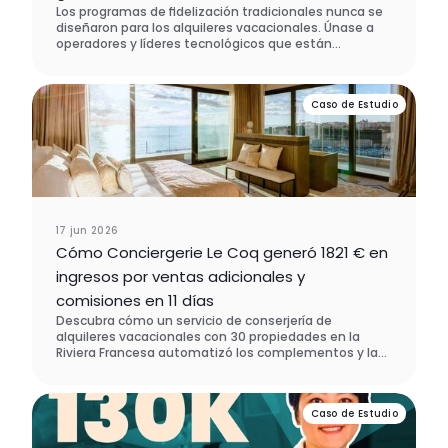
Los programas de fidelización tradicionales nunca se
diseñaron para los alquileres vacacionales. Únase a
operadores y líderes tecnológicos que están
rediseñando la retención de huéspedes desde cero, y
descubra qué es lo que realmente hace que los
clientes vuelvan.
Caso de Estudio
17 jun 2026
Cómo Conciergerie Le Coq generó 1821 € en
ingresos por ventas adicionales y
comisiones en 11 días
Descubra cómo un servicio de conserjería de
alquileres vacacionales con 30 propiedades en la
Riviera Francesa automatizó los complementos y las
tarifas con Enso Connect, generando 1.821 € en
nuevos ingresos en menos de dos semanas y sin
necesidad de contacto manual. Eligieron Enso
Caso de Estudio
Connect en lugar de SuiteOp en el proceso de
evaluación de software.