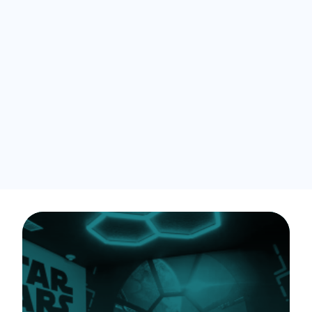
mieux que prévu. Et
dès que nous avons
une question, nous
recevons toujours
une réponse rapide."
BONNIE LI 
DIRECTEUR GÉNÉRAL DES OPÉRATIONS, UPSTAY