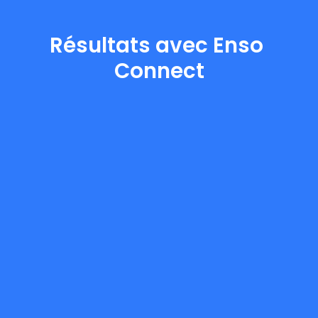
Résultats avec Enso 
Connect
1
3
0
K
S
U
P
E
R
H
Ô
T
E
E
T
P
L
U
S
F
O
R
T
E
P
R
O
G
R
E
S
S
I
O
N
2
M
A
R
Q
U
E
S