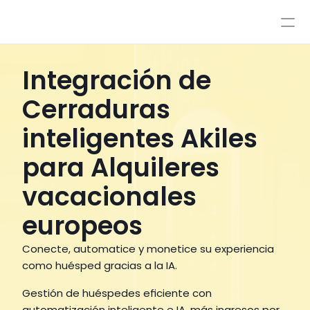
Precios
Integraciones
Integraciones
Recursos
Integración de
Precios
Acceso
Cerraduras
IA
AutoPilot y CoPilot
Reserve una demostración
inteligentes Akiles
Flujos de trabajo de IA
Base de Conocimiento
para Alquileres
Sandbox
Atención por agentes
vacacionales
Políticas
europeos
Estilos y control avanzado
Conecte, automatice y monetice su experiencia 
como huésped gracias a la IA.
Gestión de huéspedes eficiente con 
automatización inteligente e IA, más ingresos por 